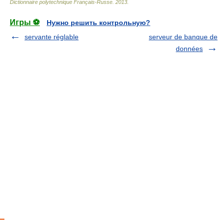
Dictionnaire polytechnique Français-Russe
.
2013
.
Игры ⚽
Нужно решить контрольную?
servante réglable
serveur de banque de
données