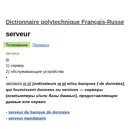
Dictionnaire polytechnique Français-Russe
serveur
Толкование
Перевод
serveur
m
1)
сервер
2)
обслуживающее устройство
•
serveurs
m
pl
(ordinateurs
m
pl
et/ou banques
f
de données)
,
qui fournissent donnees ou services — серверы
(
компьютеры и/или базы данных
)
, предоставляющие
данные или сервис
-
serveur de banque de données
-
serveur mandataire