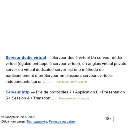
Serveur dedie virtuel
— Serveur dédié virtuel Un serveur dédié
virtuel (également appelé serveur virtuel), en anglais virtual private
server ou virtual dedicated server est une méthode de
partitionnement d un Serveur en plusieurs serveurs virtuels
indépendants qui ont… …
Wikipédia en Français
Serveur http
— Pile de protocoles 7 • Application 6 • Présentation
5 • Session 4 • Transport …
Wikipédia en Français
© Академик, 2000-2026
18+
Обратная связь:
Техподдержка
,
Реклама на сайте