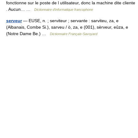
fonctionne sur le poste de l utilisateur, donc la machine dite cliente
. Aucun… …
Dictionnaire d'informatique francophone
serveur
— EUSE, n. ; serviteur ; servante : sarviteu, za, e
(Albanais, Combe Si.), sarveu / ò, za, e (001), sèrveur, eûza, e
(Notre Dame Be.) …
Dictionnaire Français-Savoyard