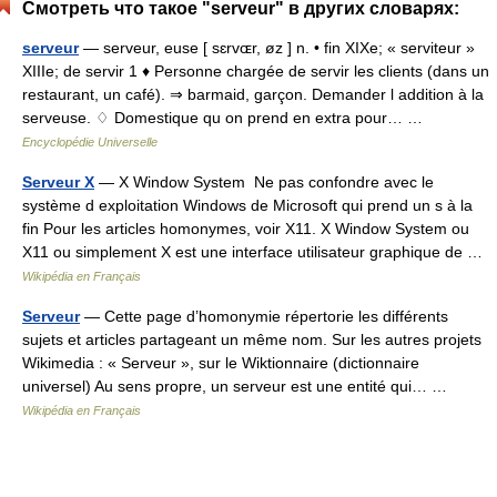
Смотреть что такое "serveur" в других словарях:
serveur
— serveur, euse [ sɛrvɶr, øz ] n. • fin XIXe; « serviteur »
XIIIe; de servir 1 ♦ Personne chargée de servir les clients (dans un
restaurant, un café). ⇒ barmaid, garçon. Demander l addition à la
serveuse. ♢ Domestique qu on prend en extra pour… …
Encyclopédie Universelle
Serveur X
— X Window System Ne pas confondre avec le
système d exploitation Windows de Microsoft qui prend un s à la
fin Pour les articles homonymes, voir X11. X Window System ou
X11 ou simplement X est une interface utilisateur graphique de …
Wikipédia en Français
Serveur
— Cette page d’homonymie répertorie les différents
sujets et articles partageant un même nom. Sur les autres projets
Wikimedia : « Serveur », sur le Wiktionnaire (dictionnaire
universel) Au sens propre, un serveur est une entité qui… …
Wikipédia en Français