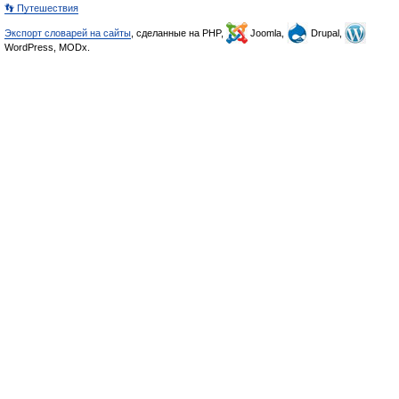
👣 Путешествия
Экспорт словарей на сайты
, сделанные на PHP,
Joomla,
Drupal,
WordPress, MODx.